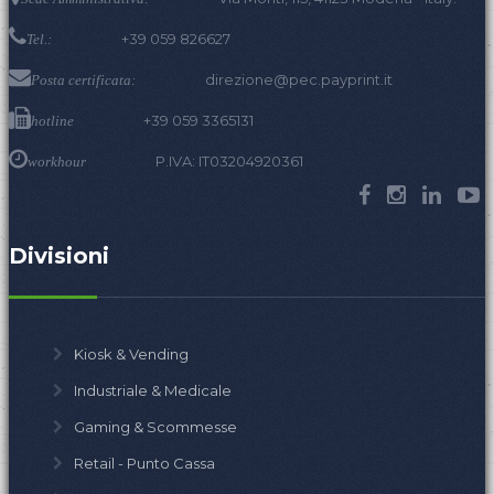
+39 059 826627
Tel.:
direzione@pec.payprint.it
Posta certificata:
+39 059 3365131
hotline
P.IVA: IT03204920361
workhour
Divisioni
Kiosk & Vending
Industriale & Medicale
Gaming & Scommesse
Retail - Punto Cassa