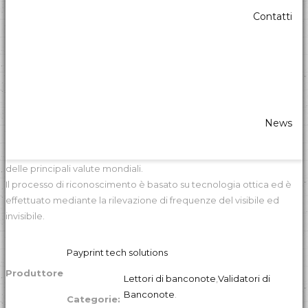
Contatti
PAYPRINT-
SECURMONEY
SecurMoney è un validatore da tavolo
progettato per il
riconoscimento delle banconote autentiche ed il conseguente
News
rilevamento delle banconote contraffatte, basato su un lettore
ottico motorizzato in grado di riconoscere tutti i tagli dell’EURO e
delle principali valute mondiali.
Il processo di riconoscimento è basato su tecnologia ottica ed è
effettuato mediante la rilevazione di frequenze del visibile ed
invisibile.
Payprint tech solutions
Produttore
Lettori di banconote
,
Validatori di
Banconote
.
Categorie: