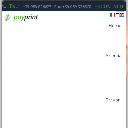
Tel.:
CONTATTI
+39 059 826627 - Fax: +39 059 3365131
Home
Sei qui:
Home
Sistemi di pagamento
Lettori di banconote
PAYPRINT- SECURMONEY
Azienda
La competenza di Payprint nei settori:
Divisioni
distributori automatici, elettromedicale,
parking, automazione industriale, totem, pos
& retail, kiosk, gaming a tua disposizione