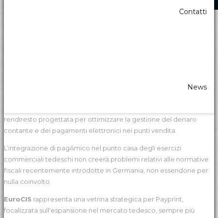
Contatti
Payprint all'EuroCIS 2025
pagAmico alla conquista del mercato tedesco
Payprint si prepara al debutto internazionale di pagAmico
all'EuroCIS 2025 (Düsseldorf, 18-20 febbraio), la fiera leader in
News
Europa per le tecnologie retail.
L'azienda presenta la sua innovativa linea di casse automatiche
rendiresto progettata per ottimizzare la gestione del denaro
contante e dei pagamenti elettronici nei punti vendita.
L’integrazione di pagAmico nel punto casa degli esercizi
commerciali tedeschi non creerà problemi relativi alle normative
fiscali recentemente introdotte in Germania, non essendone per
nulla coinvolto.
EuroCIS
rappresenta una vetrina strategica per Payprint,
focalizzata sull'espansione nel mercato tedesco, sempre più