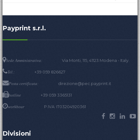
Payprint s.r.l.
Via Monti, 115, 41123 Modena - Italy.
Sede Amministrativa:
+39 059 826627
Tel.:
direzione@pec.payprint.it
Posta certificata:
+39 059 3365131
hotline
P.IVA: IT03204920361
workhour
Divisioni