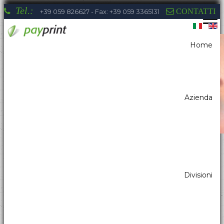
Tel.:
CONTATTI
+39 059 826627 - Fax: +39 059 3365131
Home
Sei qui:
Home
News
Payprint all'EuroCIS 2025
Azienda
La competenza di Payprint nei settori:
Divisioni
distributori automatici, elettromedicale,
parking, automazione industriale, totem, pos
& retail, kiosk, gaming a tua disposizione