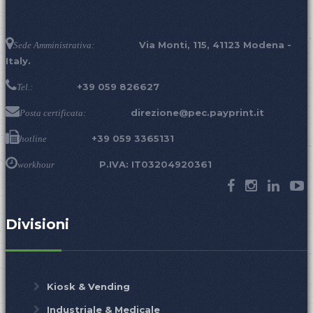
Via Monti, 115, 41123 Modena -
Sede Amministrativa:
Italy.
+39 059 826627
Tel.:
direzione@pec.payprint.it
Posta certificata:
+39 059 3365131
hotline
P.IVA: IT03204920361
workhour
Divisioni
Kiosk & Vending
Industriale & Medicale