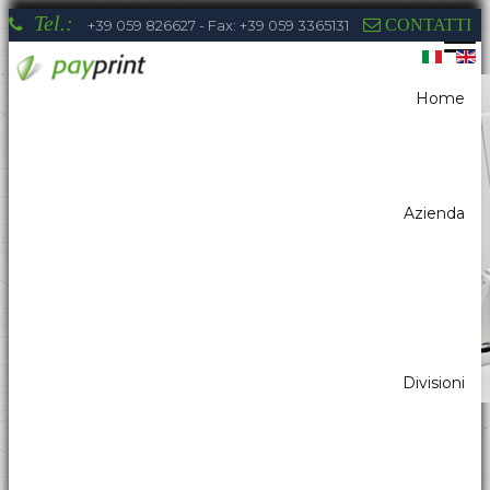
Tel.:
CONTATTI
+39 059 826627 - Fax: +39 059 3365131
Home
Sei qui:
Home
Chioschi & Distributori Automatici
Stampanti Kiosk
Stampanti Kiosk carta 58/60
Azienda
La competenza di Payprint nei settori:
distributori automatici, elettromedicale,
parking, automazione industriale, totem, pos
& retail, kiosk, gaming a tua disposizione
Divisioni